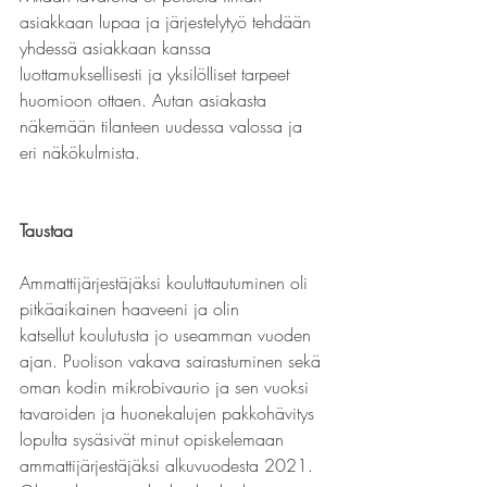
asiakkaan lupaa ja järjestelytyö tehdään 
yhdessä asiakkaan kanssa 
luottamuksellisesti ja yksilölliset tarpeet 
huomioon ottaen. Autan asiakasta 
näkemään tilanteen uudessa valossa ja 
eri näkökulmista.
Taustaa
Ammattijärjestäjäksi kouluttautuminen oli 
pitkäaikainen haaveeni ja olin
katsellut koulutusta jo useamman vuoden 
ajan. Puolison vakava sairastuminen sekä 
oman kodin mikrobivaurio ja sen vuoksi 
tavaroiden ja huonekalujen pakkohävitys 
lopulta sysäsivät minut opiskelemaan 
ammattijärjestäjäksi alkuvuodesta 2021. 