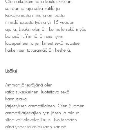
Olen aikaisemmalta koulutukseltani 
sairaanhoitaja sekä kätilö ja 
työkokemusta minulla on tuosta 
ihmisläheisestä työstä yli 15 vuoden 
ajalta. Lisäksi olen äiti kolmelle sekä myös 
bonusäiti. Ymmärrän siis hyvin
lapsiperheen arjen kiireet sekä haasteet 
kaiken sen tavaramäärän keskellä.
Lisäksi
Ammattijärjestäjänä olen 
ratkaisukeskeinen, luotettava sekä 
kannustava
järjestyksen ammattilainen. Olen Suomen 
ammattijärjestäjien ry:n jäsen ja minua
sitoo vaitiolovelvollisuus. Työ tehdään 
aina yhdessä asiakkaan kanssa 