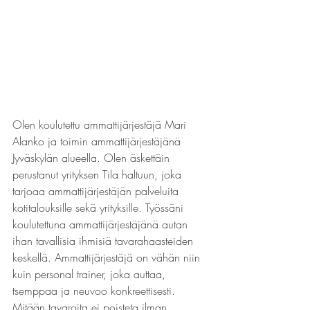
Olen koulutettu ammattijärjestäjä Mari 
Alanko ja toimin ammattijärjestäjänä 
Jyväskylän alueella. Olen äskettäin 
perustanut yrityksen Tila haltuun, joka 
tarjoaa ammattijärjestäjän palveluita 
kotitalouksille sekä yrityksille. Työssäni 
koulutettuna ammattijärjestäjänä autan 
ihan tavallisia ihmisiä tavarahaasteiden 
keskellä. Ammattijärjestäjä on vähän niin 
kuin personal trainer, joka auttaa, 
tsemppaa ja neuvoo konkreettisesti. 
Mitään tavaroita ei poisteta ilman 