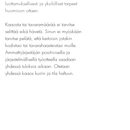
luottamuksellisesti ja yksilölliset tarpeet 
huomioon ottaen.
Kaaosta tai tavaramäärää ei tarvitse 
selittää eikä hävetä. Sinun ei myöskään 
tarvitse pelätä, että kertoisin jotakin 
kodistasi tai tavarahaasteistasi muille. 
Ammattijärjestäjän positiivisella ja 
järjestelmällisellä työotteella saadaan 
yhdessä tuloksia aikaan. Otetaan 
yhdessä kaaos kuriin ja tila haltuun.