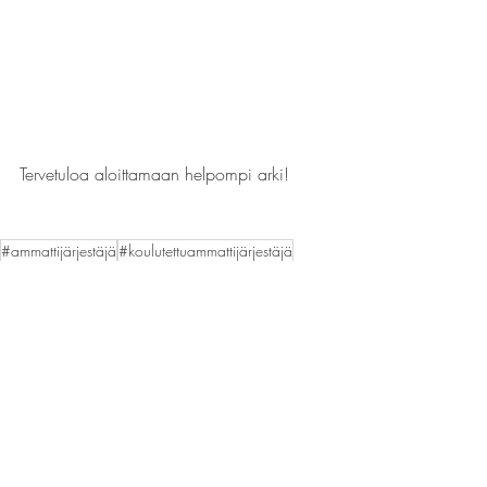
Tervetuloa aloittamaan helpompi arki! 
#ammattijärjestäjä
#koulutettuammattijärjestäjä
#ammattijärjestäjät
#suomenammattijärjestäjät
#keskisuomi
#jyväskylä
#palokka
#marialanko
#tilahaltuun
#palvelu
#kotitalousvähennys
#ammattijärjestäjämari
#järjestäminen
#koti
#paikallinen
#yrittäjä
järjestys
Elokuu 2021